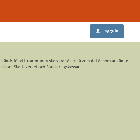
Logga in
u
ID, används för att kommunen ska vara säker på vem det är som använt e-
r, såsom Skatteverket och Försäkringskassan.