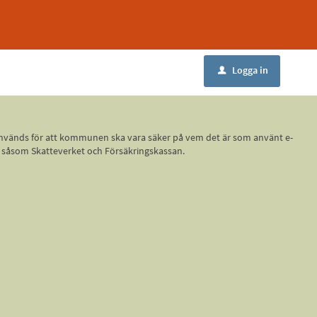
Logga in
u
ID, används för att kommunen ska vara säker på vem det är som använt e-
r, såsom Skatteverket och Försäkringskassan.