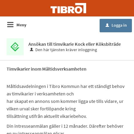
Meny
Logga in
u
Ansökan till timvikarie Kock eller Köksbiträde
Den här tjänsten kräver inloggning
Timvikarier inom Måltidsverksamheten
Måltidsavdelningen i Tibro Kommun har ett ständigt behov
av timvikarier i verksamheten och
har skapat en annons som kommer ligga ute tills vidare, ur
vilken urval sker fortlöpande kring
tillsättning utifrån aktuellt vikariebehov.
Din intresseanmälan gäller i 12 månader. Därefter behöver
en ny intresseanmälan göras.